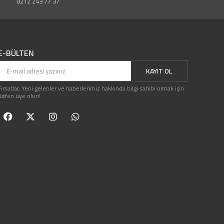
0212 243 77 37
E-BÜLTEN
KAYIT OL
Fırsatlar, Yeni gelenler ve haberlerimiz hakkında bilgi sahibi olmak için
lütfen üye olun!