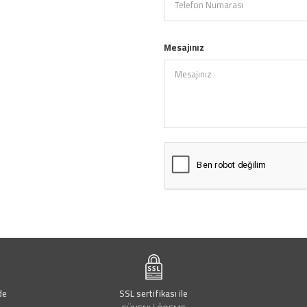
Mesajınız
de
SSL sertifikası ile