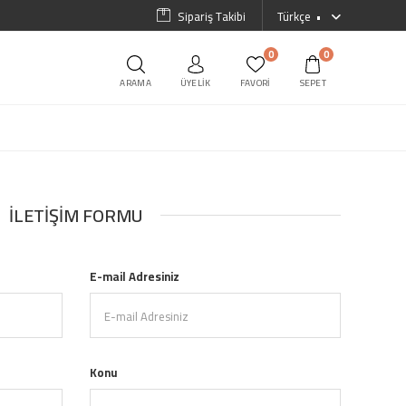
Sipariş Takibi
Türkçe
0
0
ARAMA
ÜYELIK
FAVORI
SEPET
İLETIŞIM FORMU
E-mail Adresiniz
Konu