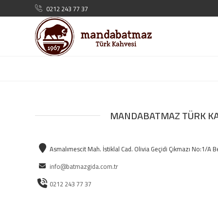
0212 243 77 37
MANDABATMAZ TÜRK KA
Asmalımescit Mah. İstiklal Cad. Olivia Geçidi Çıkmazı No:1/A
info@batmazgida.com.tr
0212 243 77 37