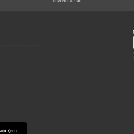
GÜVENLİ ÖDEME
adır. Çerez