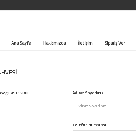
Ana Sayfa
Hakkımızda
İletişim
Sipariş Ver
HVESI
Adınız Soyadınız
 Beyoğlu/İSTANBUL
Telefon Numarası