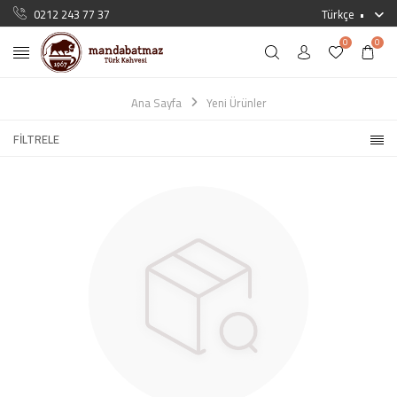
0212 243 77 37
Türkçe
0
0
Ana Sayfa
Yeni Ürünler
FILTRELE